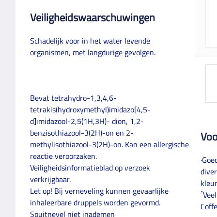
Veiligheidswaarschuwingen
Schadelijk voor in het water levende
organismen, met langdurige gevolgen.
Bevat tetrahydro-1,3,4,6-
tetrakis(hydroxymethyl)imidazo[4,5-
d]imidazool-2,5(1H,3H)- dion, 1,2-
benzisothiazool-3(2H)-on en 2-
Voo
methylisothiazool-3(2H)-on. Kan een allergische
reactie veroorzaken.
·Goe
Veiligheidsinformatieblad op verzoek
dive
verkrijgbaar.
kleu
Let op! Bij verneveling kunnen gevaarlijke
*
Veel
inhaleerbare druppels worden gevormd.
Coff
Spuitnevel niet inademen