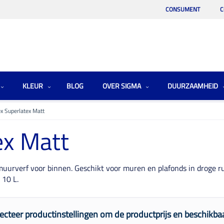
CONSUMENT
C
KLEUR
BLOG
OVER SIGMA
DUURZAAMHEID
x Superlatex Matt
ex Matt
uurverf voor binnen. Geschikt voor muren en plafonds in droge r
 10 L.
ecteer productinstellingen om de productprijs en beschikbaa