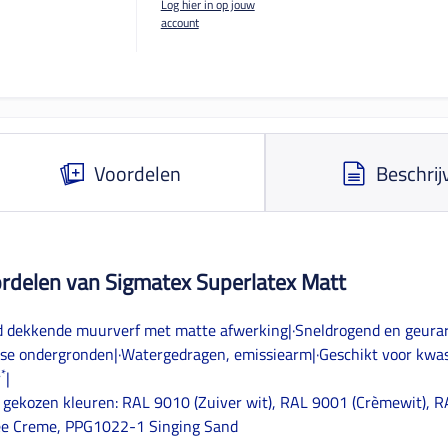
Log hier in op jouw
account
Voordelen
Beschrij
rdelen van Sigmatex Superlatex Matt
d dekkende muurverf met matte afwerking|·Sneldrogend en geurar
rse ondergronden|·Watergedragen, emissiearm|·Geschikt voor kwast,
*
r
|
 gekozen kleuren: RAL 9010 (Zuiver wit), RAL 9001 (Crèmewit), R
ee Creme, PPG1022-1 Singing Sand