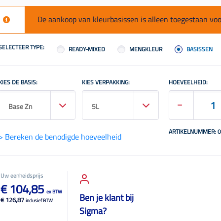
De aankoop van kleurbasissen is alleen toegestaan ​​vo
SELECTEER TYPE:
READY-MIXED
MENGKLEUR
BASISSEN
KIES DE BASIS:
KIES VERPAKKING:
HOEVEELHEID:
Base Zn
5L
ARTIKELNUMMER: 
> Bereken de benodigde hoeveelheid
Uw eenheidsprijs
€ 104,85
ex BTW
Ben je klant bij
€ 126,87
inclusief BTW
Sigma?