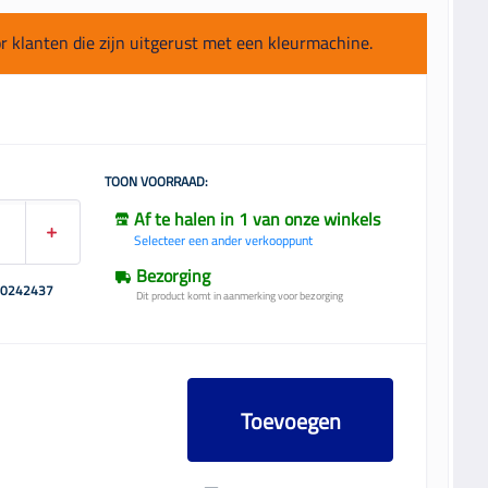
or klanten die zijn uitgerust met een kleurmachine.
TOON VOORRAAD:
Af te halen in 1 van onze winkels
Selecteer een ander verkooppunt
Bezorging
00242437
Dit product komt in aanmerking voor bezorging
Toevoegen