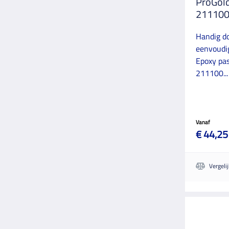
ProGold
21110
Handig do
eenvoudi
Epoxy pas
211100...
Vanaf
€ 44,25
Vergeli