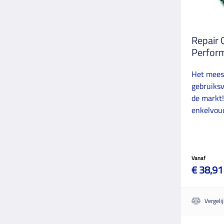
Repair 
Perfor
Het mees
gebruiksv
de markt!
enkelvoud
Vanaf
€ 38,91
Vergeli