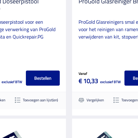
 Doseerpistool
ProGold Glasreiniger B
0
seerpistool voor een
ProGold Glasreinigers smal 
ge verwerking van ProGold
voor het reinigen van ramen
ta en Quickrepair.PG
verwijderen van kit, stopverf.
Vanaf
Bestellen
Be
€ 10,33
exclusief BTW
exclusief BTW
jken
Toevoegen aan lijst(en)
Vergelijken
Toevoegen 