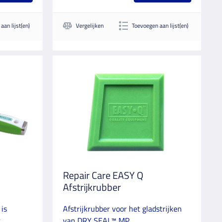
aan lijst(en)
Vergelijken
Toevoegen aan lijst(en)
Repair Care EASY Q
Afstrijkrubber
is
Afstrijkrubber voor het gladstrijken
t
van DRY SEAL™ MP.