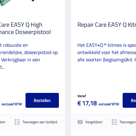
Care EASY Q High
Repair Care EASY Q Ki
mance Doseerpistool
t robuuste en
Het EASY•Q™ kitmes is spec
riendelijke, doseerpistool op
ontwikkeld voor het afmess
 Verkrijgbaar in een
alle soorten (beglazings)kit. H
...
Vanaf
Bestellen
Be
€ 17,18
exclusief BTW
exclusief BTW
jken
Toevoegen aan lijst(en)
Vergelijken
Toevoegen 