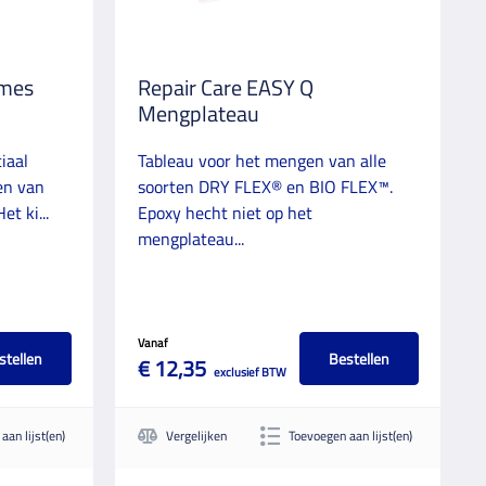
tmes
Repair Care EASY Q
Mengplateau
iaal
Tableau voor het mengen van alle
en van
soorten DRY FLEX® en BIO FLEX™.
et ki...
Epoxy hecht niet op het
mengplateau...
Vanaf
stellen
Bestellen
€ 12,35
exclusief BTW
aan lijst(en)
Vergelijken
Toevoegen aan lijst(en)