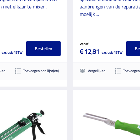
 met elkaar te mixen.
aanbrengen van de reparati
moelijk ...
Vanaf
Bestellen
Be
€ 12,81
exclusief BTW
exclusief BTW
jken
Toevoegen aan lijst(en)
Vergelijken
Toevoegen 