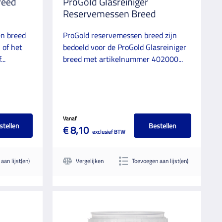
reed
ProGold Glasreiniger
Reservemessen Breed
en breed
ProGold reservemessen breed zijn
 of het
bedoeld voor de ProGold Glasreiniger
..
breed met artikelnummer 402000...
Vanaf
stellen
Bestellen
€ 8,10
exclusief BTW
aan lijst(en)
Vergelijken
Toevoegen aan lijst(en)