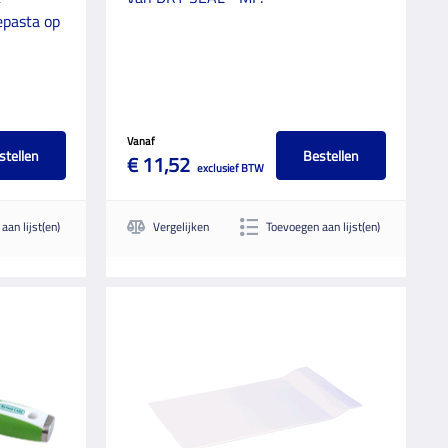
epasta op
Vanaf
stellen
Bestellen
€ 11,52
exclusief BTW
aan lijst(en)
Vergelijken
Toevoegen aan lijst(en)