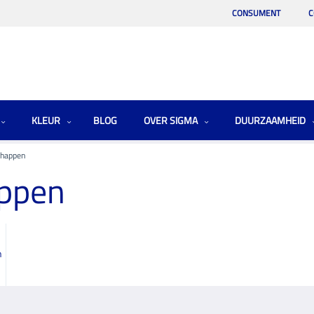
CONSUMENT
C
KLEUR
BLOG
OVER SIGMA
DUURZAAMHEID
chappen
appen
n