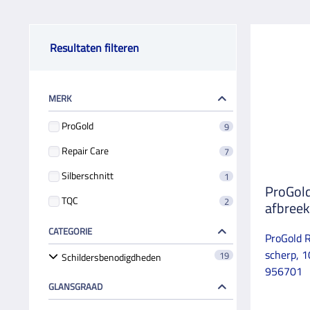
Resultaten filteren
MERK
ProGold
9
Repair Care
7
Silberschnitt
1
ProGold
TQC
2
afbreek
CATEGORIE
ProGold 
scherp, 1
19
Schildersbenodigdheden
956701
GLANSGRAAD