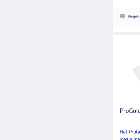
Vergeli
ProGol
Het ProG
ideale m