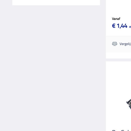
Vanaf
€ 1,44
e
Vergeli