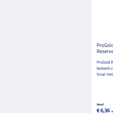
ProGold
Reserv
ProGold 
bedoeld v
Smal met
Vanaf
€ 6,36
e