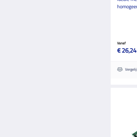
homogeen
Vanaf
€ 26,24
Vergeli