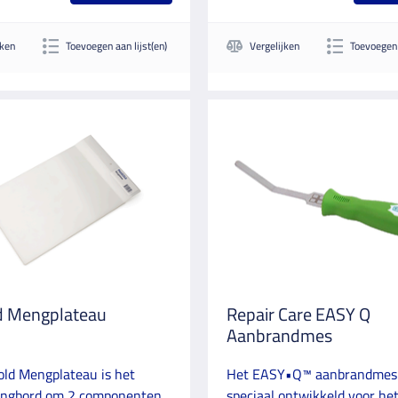
jken
Toevoegen aan lijst(en)
Vergelijken
Toevoegen 
d Mengplateau
Repair Care EASY Q
Aanbrandmes
old Mengplateau is het
Het EASY•Q™ aanbrandmes 
engbord om 2 componenten
speciaal ontwikkeld voor he