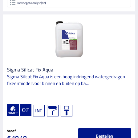
VERF TYPE BASIS
Toevoegen aan lijst(en)
Oplosmiddelhoudend
1
Watergedragen
1
APPLICATIEMETHODE
Blokkwast
2
Roller
2
Sigma Silicat Fix Aqua
SPECIALE KENMERKEN
Sigma Silicat Fix Aqua is een hoog indringend watergedragen
fixeermiddel voor binnen en buiten op ba...
Hoge waterdampdoorlaatbaarheid
2
OVERSCHILDERBAAR NA (IN UREN)
12
2
Vanaf
Bestellen