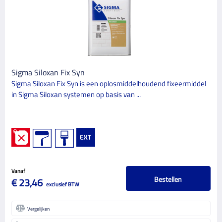
Sigma Coatings
2
CATEGORIE
2
Verf
Sigma Siloxan Fix Syn
BINNEN/BUITEN
Sigma Siloxan Fix Syn is een oplosmiddelhoudend fixeermiddel
in Sigma Siloxan systemen op basis van ...
Binnen
1
Buiten
2
GLANSGRAAD
Mat
2
Vanaf
Bestellen
€ 23,46
VERF TYPE
exclusief BTW
Voorstrijkmiddel
2
Vergelijken