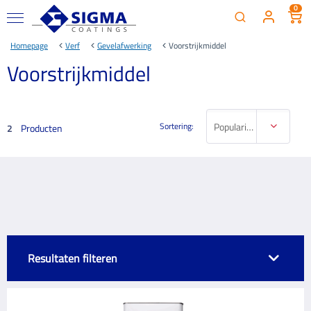
0
Homepage
Verf
Gevelafwerking
Voorstrijkmiddel
Voorstrijkmiddel
Sortering:
Populariteit
Producten
2
Resultaten filteren
MERK