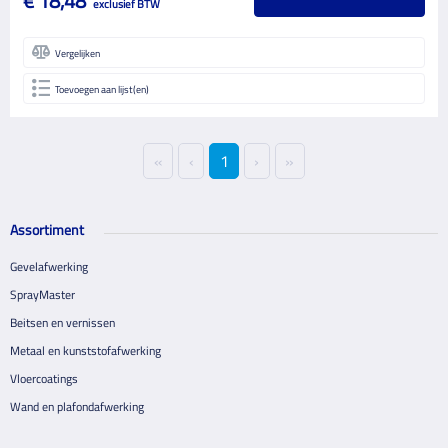
€ 18,48
exclusief BTW
Vergelijken
Toevoegen aan lijst(en)
«
‹
1
›
»
Assortiment
Gevelafwerking
SprayMaster
Beitsen en vernissen
Metaal en kunststofafwerking
Vloercoatings
Wand en plafondafwerking