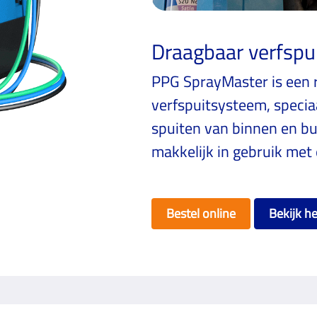
Draagbaar verfsp
PPG SprayMaster is een r
verf­spuitsysteem, speci
spuiten van binnen en bu
makkelijk in gebruik met
Bestel online
Bekijk h