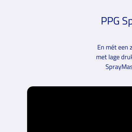
PPG Sp
En mét een z
met lage dru
SprayMast