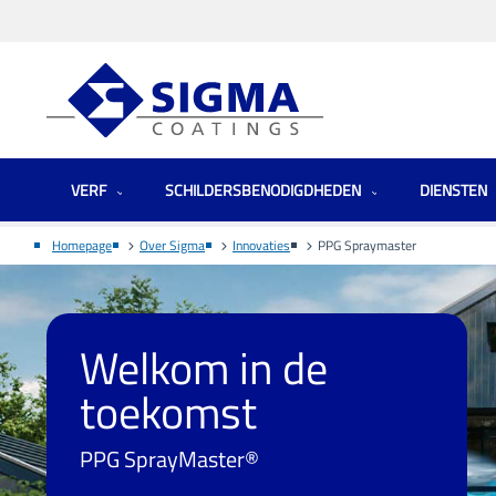
VERF
SCHILDERSBENODIGDHEDEN
DIENSTEN
Homepage
Over Sigma
Innovaties
PPG Spraymaster
Welkom in de
toekomst
PPG SprayMaster®