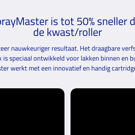
rayMaster is tot 50% sneller 
de kwast/roller
eer nauwkeuriger resultaat. Het draagbare ver
k is speciaal ontwikkeld voor lakken binnen en b
er werkt met een innovatief en handig cartrid