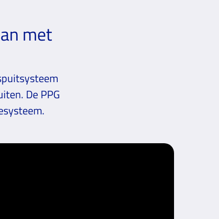
dan met
fspuitsysteem
uiten. De PPG
gesysteem.