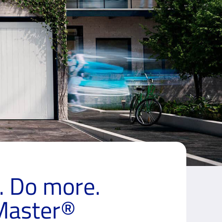
. Do more.
Master®