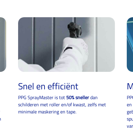
Snel en efficiënt
M
PPG SprayMaster is tot
50% sneller
dan
PP
schilderen met roller en/of kwast, zelfs met
en
r
minimale maskering en tape.
geb
n
sp
van