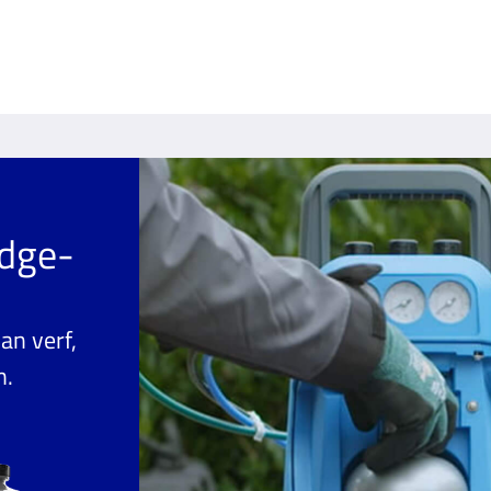
idge-
an verf,
n.