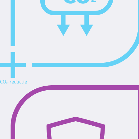
CO₂-reductie