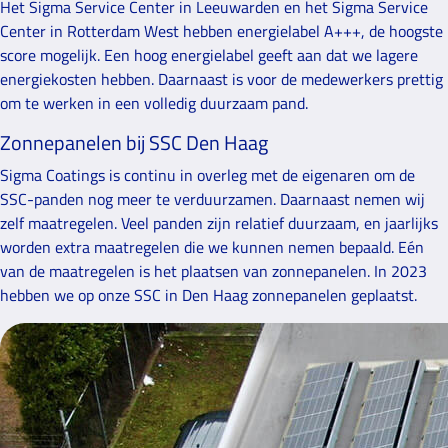
Het Sigma Service Center in Leeuwarden en het Sigma Service
Center in Rotterdam West hebben energielabel A+++, de hoogste
score mogelijk. Een hoog energielabel geeft aan dat we lagere
energiekosten hebben. Daarnaast is voor de medewerkers prettig
om te werken in een volledig duurzaam pand.
Zonnepanelen bij SSC Den Haag
Sigma Coatings is continu in overleg met de eigenaren om de
SSC-panden nog meer te verduurzamen. Daarnaast nemen wij
zelf maatregelen. Veel panden zijn relatief duurzaam, en jaarlijks
worden extra maatregelen die we kunnen nemen bepaald. Eén
van de maatregelen is het plaatsen van zonnepanelen. In 2023
hebben we op onze SSC in Den Haag zonnepanelen geplaatst.