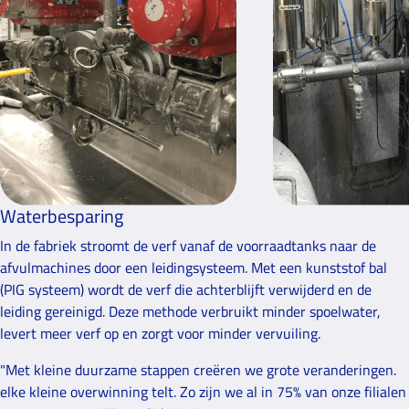
Waterbesparing
In de fabriek stroomt de verf vanaf de voorraadtanks naar de
afvulmachines door een leidingsysteem. Met een kunststof bal
(PIG systeem) wordt de verf die achterblijft verwijderd en de
leiding gereinigd. Deze methode verbruikt minder spoelwater,
levert meer verf op en zorgt voor minder vervuiling.
"Met kleine duurzame stappen creëren we grote veranderingen.
elke kleine overwinning telt. Zo zijn we al in 75% van onze filialen