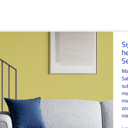
S
he
Se
Ma
Sa
sub
me
min
zo
ni