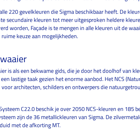
alle 220 gevelkleuren die Sigma beschikbaar heeft. De kleu
hte secundaire kleuren tot meer uitgesproken heldere kleure
erd worden, Façade is te mengen in alle kleuren uit de waa
n ruime keuze aan mogelijkheden.
waaier
er is als een bekwame gids, die je door het doolhof van 
 een lastige taak gezien het enorme aanbod. Het NCS (Natur
d voor architecten, schilders en ontwerpers die natuurgetr
Systeem C22.0 beschik je over 2050 NCS-kleuren en 185 b
systeem zijn de 36 metallickleuren van Sigma. De zilvermetal
uid met de afkorting MT.