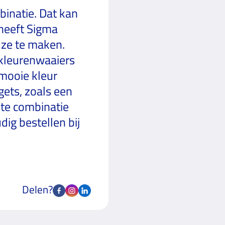
binatie. Dat kan
g heeft Sigma
uze te maken.
kleurenwaaiers
 mooie kleur
ets, zoals een
ste combinatie
ig bestellen bij
Delen?