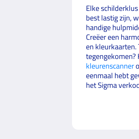
Elke schilderklus
best lastig zijn, 
handige hulpmidd
Creëer een harmo
en kleurkaarten. 
tegengekomen? Hi
kleurenscanner
o
eenmaal hebt gev
het Sigma verkoop