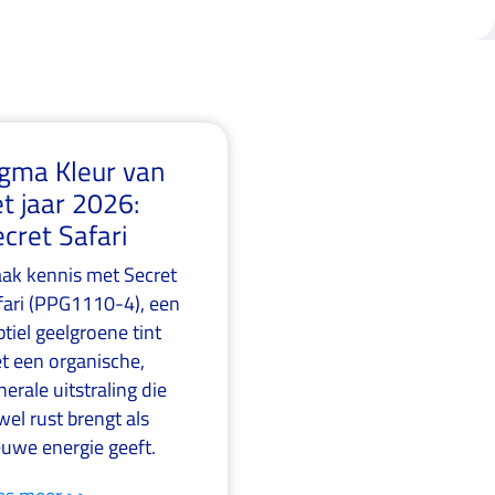
igma Kleur van
t jaar 2026:
cret Safari
ak kennis met Secret
fari (PPG1110-4), een
tiel geelgroene tint
t een organische,
erale uitstraling die
wel rust brengt als
euwe energie geeft.