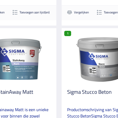
jken
Toevoegen aan lijst(en)
Vergelijken
Toevoegen 
1
StainAway Matt
Sigma Stucco Beton
ainaway Matt is een unieke
Productomschrijving van Si
voor binnen die zowel
Stucco BetonSigma Stucco B