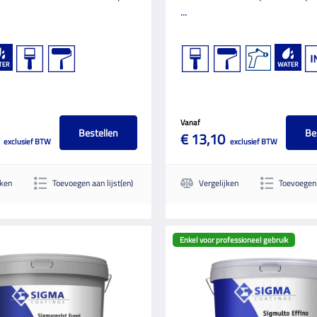
...
Vanaf
Bestellen
Be
€ 13,10
exclusief BTW
exclusief BTW
jken
Toevoegen aan lijst(en)
Vergelijken
Toevoegen 
Enkel voor professioneel gebruik