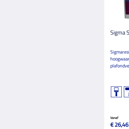
Sigma S
Sigmaresi
hoogwaar
plafondver
Vanaf
€ 26,46