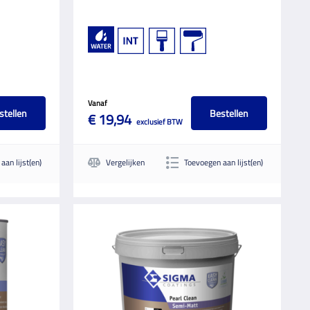
Vanaf
stellen
Bestellen
€ 19,94
exclusief BTW
aan lijst(en)
Vergelijken
Toevoegen aan lijst(en)