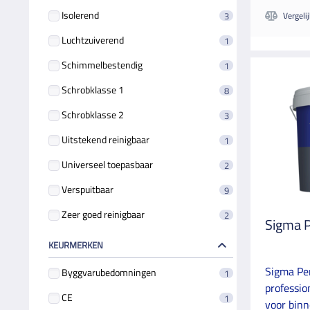
Isolerend
3
Vergeli
Luchtzuiverend
1
Schimmelbestendig
1
Schrobklasse 1
8
Schrobklasse 2
3
Uitstekend reinigbaar
1
Universeel toepasbaar
2
Verspuitbaar
9
Zeer goed reinigbaar
2
Sigma 
KEURMERKEN
Sigma Pe
Byggvarubedomningen
1
professio
CE
1
voor binn