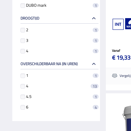
DUBO mark
1
DROOGTIJD
2
1
3
1
4
1
Vanaf
€ 19,33
OVERSCHILDERBAAR NA (IN UREN)
1
1
Vergeli
4
13
4.5
1
6
4