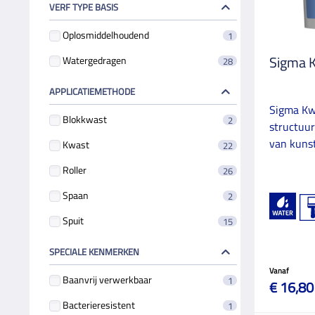
VERF TYPE BASIS
Oplosmiddelhoudend
1
Sigma 
Watergedragen
28
APPLICATIEMETHODE
Sigma Kw
Blokkwast
2
structuur
van kunst
Kwast
22
Roller
26
Spaan
2
Spuit
15
SPECIALE KENMERKEN
Vanaf
Baanvrij verwerkbaar
1
€ 16,80
Bacterieresistent
1