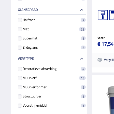
GLANSGRAAD
Halfmat
2
Mat
23
Supermat
1
Vanaf
€ 17,54
Zijdeglans
3
VERF TYPE
Vergeli
Decoratieve afwerking
4
Muurverf
13
Muurverfprimer
2
Structuurverf
1
Voorstrijkmiddel
1