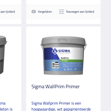
aan lijst(en)
Vergelijken
Toevoegen aan lijst(en)
Sigma WallPrim Primer
gma
Sigma Wallprim Primer is een
eton is
hoogwaardige, wit gepigmenteerde