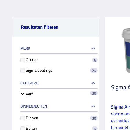
Resultaten filteren
MERK
Glidden
6
Sigma Coatings
24
CATEGORIE
Sigma A
30
Verf
BINNEN/BUITEN
Sigma Air
voor wand
Binnen
30
esthetiek
binnenkli
Buiten
4