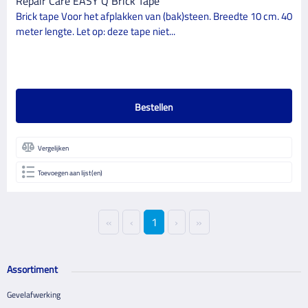
Repair Care EASY Q Brick Tape
Brick tape Voor het afplakken van (bak)steen. Breedte 10 cm. 40
meter lengte. Let op: deze tape niet...
Bestellen
Vergelijken
Toevoegen aan lijst(en)
«
‹
1
›
»
Assortiment
Gevelafwerking