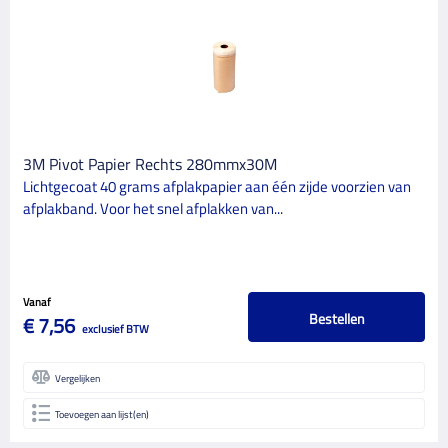
MERK
3M
1
Kip Tape
1
ProGold
13
Repair Care
3M Pivot Papier Rechts 280mmx30M
1
Lichtgecoat 40 grams afplakpapier aan één zijde voorzien van
CATEGORIE
afplakband. Voor het snel afplakken van...
16
Schildersbenodigdheden
GLANSGRAAD
Vanaf
Bestellen
€ 7,56
exclusief BTW
Vergelijken
Toevoegen aan lijst(en)