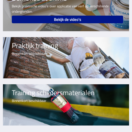
Bekijk praktische video's over applicatie van verf op verschillende
ondergronden.
Bekijk de video's
Praktijk training
Binnenkort beschikbaar
Training schildersmaterialen
Binnenkort beschikbaar