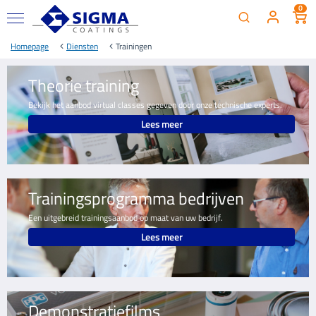
0
Homepage
Diensten
Trainingen
Theorie training
Bekijk het aanbod virtual classes gegeven door onze technische experts.
Lees meer
Trainingsprogramma bedrijven
Een uitgebreid trainingsaanbod op maat van uw bedrijf.
Lees meer
Demonstratiefilms