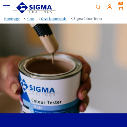
0
Homepage
Kleur
Onze kleurentools
Sigma Colour Tester