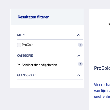
Resultaten filteren
MERK
ProGold
1
CATEGORIE
1
Schildersbenodigdheden
ProGold
GLANSGRAAD
Vloerscha
van lijmr
oneffenhe