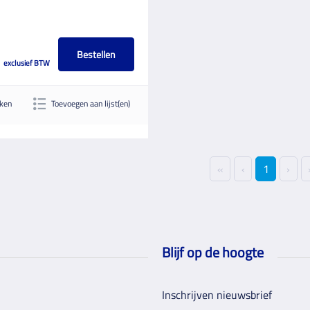
Bestellen
exclusief BTW
jken
Toevoegen aan lijst(en)
«
‹
1
›
Blijf op de hoogte
Inschrijven nieuwsbrief