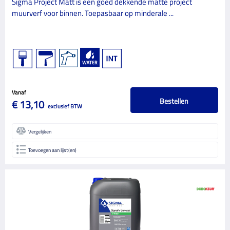
Sigma Project Matt is een goed dekkende matte project
muurverf voor binnen. Toepasbaar op minderale ...
Vanaf
Bestellen
€ 13,10
exclusief BTW
Vergelijken
Toevoegen aan lijst(en)