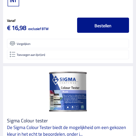
Watergedragen
28
APPLICATIEMETHODE
Vanaf
Bestellen
€ 16,98
Blokkwast
2
exclusief BTW
Kwast
22
Vergelijken
Roller
26
Toevoegen aan lijst(en)
Spaan
2
Spuit
15
SPECIALE KENMERKEN
Baanvrij verwerkbaar
1
Bacterieresistent
1
Isolerend
3
Sigma Colour tester
De Sigma Colour Tester biedt de mogelijkheid om een gekozen
Luchtzuiverend
1
kleur in het echt te beoordelen, onder j...