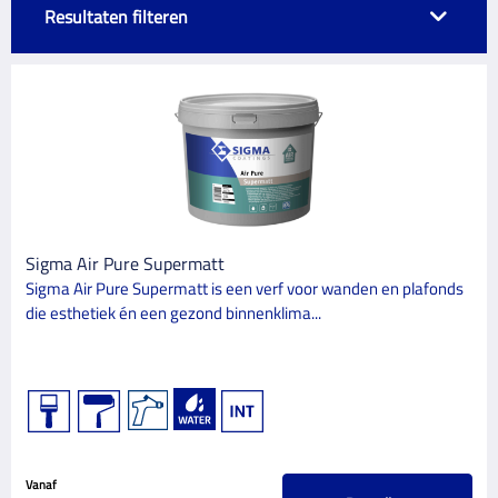
Resultaten filteren
MERK
Glidden
6
Sigma Coatings
24
CATEGORIE
Sigma Air Pure Supermatt
30
Verf
Sigma Air Pure Supermatt is een verf voor wanden en plafonds
die esthetiek én een gezond binnenklima...
BINNEN/BUITEN
Binnen
30
Buiten
4
GLANSGRAAD
Vanaf
Halfmat