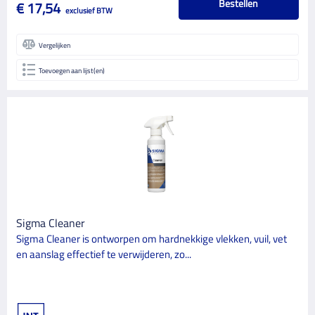
2
Bestellen
€ 17,54
exclusief BTW
Mat
23
Vergelijken
Supermat
1
Toevoegen aan lijst(en)
Zijdeglans
3
VERF TYPE
Decoratieve afwerking
4
Muurverf
13
Muurverfprimer
2
Structuurverf
1
Sigma Cleaner
Voorstrijkmiddel
1
Sigma Cleaner is ontworpen om hardnekkige vlekken, vuil, vet
en aanslag effectief te verwijderen, zo...
VERF TYPE BASIS
Oplosmiddelhoudend
1