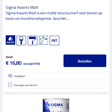
2
1
Sigma Kwarts Matt
Sigma Kwarts Matt is een matte structuurverf voor binnen op
3
1
basis van kunstharsdispersie. Geschikt ...
4
1
OVERSCHILDERBAAR NA (IN UREN)
1
1
4
13
Vanaf
Bestellen
€ 16,80
4.5
1
exclusief BTW
6
4
Vergelijken
Toevoegen aan lijst(en)