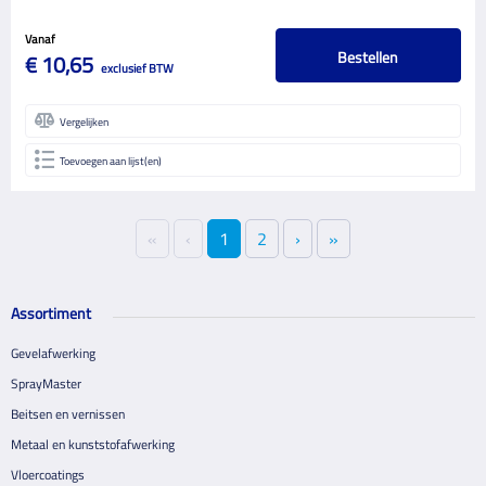
Vanaf
Bestellen
€ 10,65
exclusief BTW
Vergelijken
Toevoegen aan lijst(en)
«
‹
1
2
›
»
Assortiment
Gevelafwerking
SprayMaster
Beitsen en vernissen
Metaal en kunststofafwerking
Vloercoatings