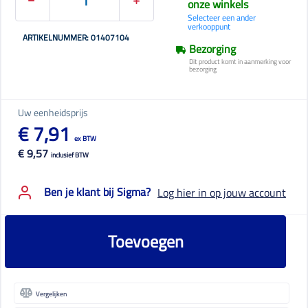
onze winkels
Selecteer een ander
verkooppunt
ARTIKELNUMMER: 01407104
Bezorging
Dit product komt in aanmerking voor
bezorging
Uw eenheidsprijs
€ 7,91
ex BTW
€ 9,57
inclusief BTW
Ben je klant bij Sigma?
Log hier in op jouw account
Toevoegen
Vergelijken