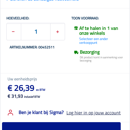
HOEVEELHEID:
TOON VOORRAAD:
Af te halen in 1 van
onze winkels
Selecteer een ander
verkooppunt
ARTIKELNUMMER: 00452511
Bezorging
Dit product komt in aanmerking voor
bezorging
Uw eenheidsprijs
€ 26,39
ex BTW
€ 31,93
inclusief BTW
Ben je klant bij Sigma?
Log hier in op jouw account