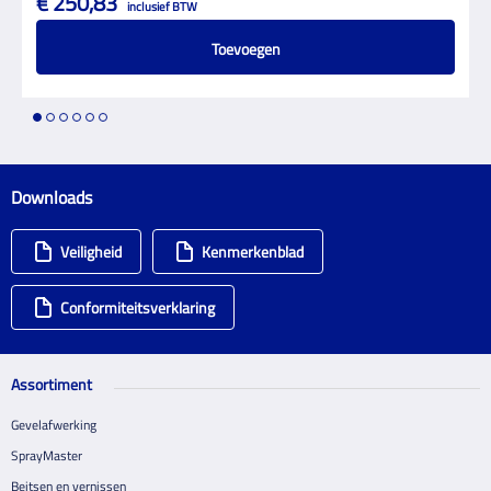
€ 250,83
inclusief BTW
Toevoegen
1
2
3
4
5
6
Downloads
Veiligheid
Kenmerkenblad
Conformiteitsverklaring
Assortiment
Gevelafwerking
SprayMaster
Beitsen en vernissen