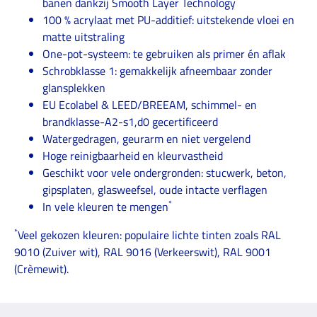
banen dankzij Smooth Layer Technology
100 % acrylaat met PU-additief: uitstekende vloei en
matte uitstraling
One-pot-systeem: te gebruiken als primer én aflak
Schrobklasse 1: gemakkelijk afneembaar zonder
glansplekken
EU Ecolabel & LEED/BREEAM, schimmel- en
brandklasse-A2-s1,d0 gecertificeerd
Watergedragen, geurarm en niet vergelend
Hoge reinigbaarheid en kleurvastheid
Geschikt voor vele ondergronden: stucwerk, beton,
gipsplaten, glasweefsel, oude intacte verflagen
*
In vele kleuren te mengen
*
Veel gekozen kleuren: populaire lichte tinten zoals RAL
9010 (Zuiver wit), RAL 9016 (Verkeerswit), RAL 9001
(Crèmewit).