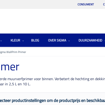
CONSUMENT
C
KLEUR
BLOG
OVER SIGMA
DUURZAAMHEID
igma WallPrim Primer
imer
erde muurverfprimer voor binnen. Verbetert de hechting en dekk
ar in 2,5 L en 10 L.
ecteer productinstellingen om de productprijs en beschikbaa