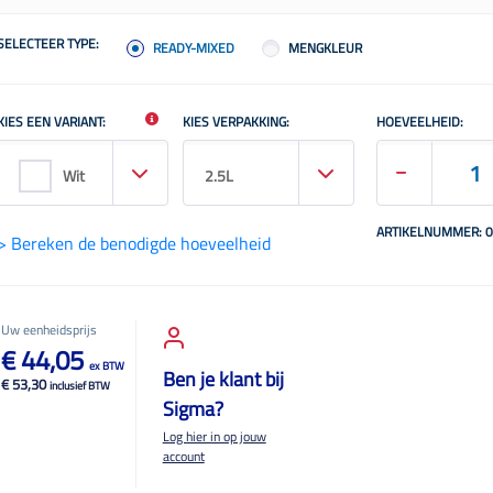
SELECTEER TYPE:
READY-MIXED
MENGKLEUR
KIES EEN VARIANT:
KIES VERPAKKING:
HOEVEELHEID:
Wit
2.5L
ARTIKELNUMMER: 
> Bereken de benodigde hoeveelheid
Uw eenheidsprijs
€ 44,05
ex BTW
Ben je klant bij
€ 53,30
inclusief BTW
Sigma?
Log hier in op jouw
account