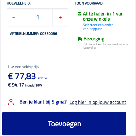
HOEVEELHEID:
TOON VOORRAAD:
Af te halen in 1 van
onze winkels
Selecteer een ander
verkooppunt
ARTIKELNUMMER: 00350086
Bezorging
Dit product komt in aanmerking voor
bezorging
Uw eenheidsprijs
€ 77,83
ex BTW
€ 94,17
inclusief BTW
Ben je klant bij Sigma?
Log hier in op jouw account
Toevoegen