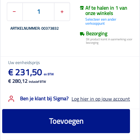
Af te halen in 1 van
onze winkels
Selecteer een ander
verkooppunt
ARTIKELNUMMER: 00373832
Bezorging
Dit product komt in aanmerking voor
bezorging
Uw eenheidsprijs
€ 231,50
ex BTW
€ 280,12
inclusief BTW
Ben je klant bij Sigma?
Log hier in op jouw account
Toevoegen