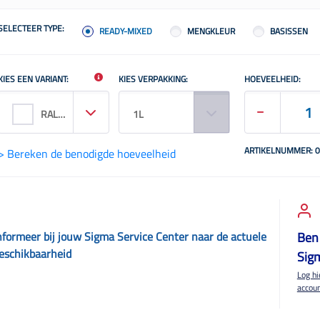
SELECTEER TYPE:
READY-MIXED
MENGKLEUR
BASISSEN
KIES EEN VARIANT:
KIES VERPAKKING:
HOEVEELHEID:
RAL 9010
1L
ARTIKELNUMMER: 
> Bereken de benodigde hoeveelheid
nformeer bij jouw Sigma Service Center naar de actuele
Ben 
eschikbaarheid
Sig
Log hi
accou