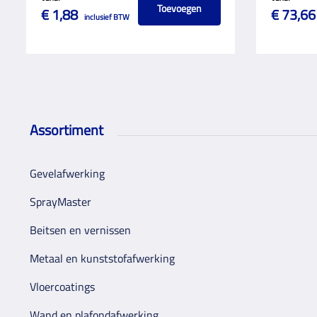
Toevoegen
€ 1,88
€ 73,66
inclusief BTW
Assortiment
Gevelafwerking
SprayMaster
Beitsen en vernissen
Metaal en kunststofafwerking
Vloercoatings
Wand en plafondafwerking