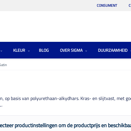
CONSUMENT
C
KLEUR
BLOG
OVER SIGMA
DUURZAAMHEID
Satin
en, op basis van polyurethaan-alkydhars. Kras- en slijtvast, met 
L.
ecteer productinstellingen om de productprijs en beschikbaa