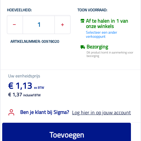
HOEVEELHEID:
TOON VOORRAAD:
Af te halen in 1 van
onze winkels
Selecteer een ander
verkooppunt
ARTIKELNUMMER: 00978020
Bezorging
Dit product komt in aanmerking voor
bezorging
Uw eenheidsprijs
€ 1,13
ex BTW
€ 1,37
inclusief BTW
Ben je klant bij Sigma?
Log hier in op jouw account
Toevoegen