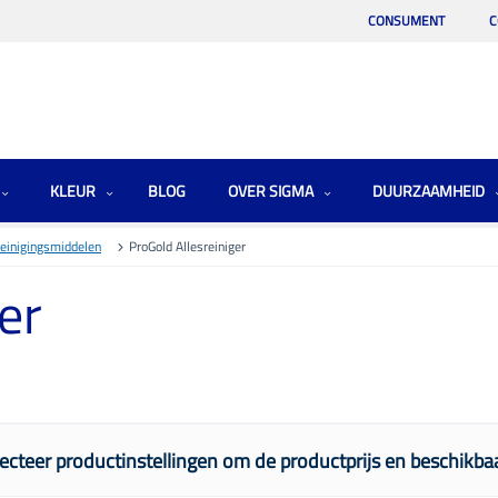
CONSUMENT
C
KLEUR
BLOG
OVER SIGMA
DUURZAAMHEID
einigingsmiddelen
ProGold Allesreiniger
er
ecteer productinstellingen om de productprijs en beschikbaa