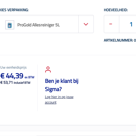
KIES VERPAKKING:
HOEVEELHEID:
ProGold Allesreiniger 5L
ARTIKELNUMMER: 
Uw eenheidsprijs
€ 44,39
ex BTW
Ben je klant bij
€ 53,71
inclusief BTW
Sigma?
Log hier in op jouw
account