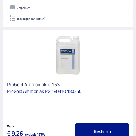
Vergelijken
Toevoegen aan lijst(en)
ProGold Ammoniak < 15%
ProGold Ammoniak PG 180310 180350
Vanaf
Bestellen
€ 9,26
exclusief BTW