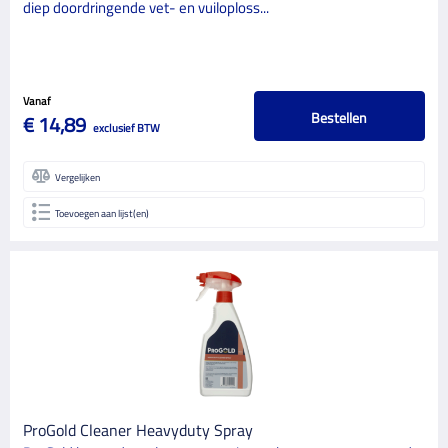
diep doordringende vet- en vuiloploss...
Vanaf
Bestellen
€ 14,89
exclusief BTW
Vergelijken
Toevoegen aan lijst(en)
ProGold Cleaner Heavyduty Spray