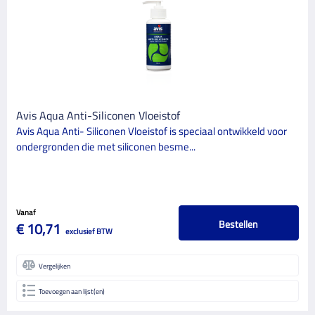
MERK
Avis
1
ProGold
11
Sudwest
1
Avis Aqua Anti-Siliconen Vloeistof
CATEGORIE
Avis Aqua Anti- Siliconen Vloeistof is speciaal ontwikkeld voor
13
ondergronden die met siliconen besme...
Schildersbenodigdheden
BINNEN/BUITEN
Buiten
1
Vanaf
Bestellen
€ 10,71
exclusief BTW
GLANSGRAAD
Vergelijken
Toevoegen aan lijst(en)