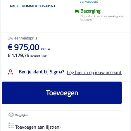
verkooppunt
ARTIKELNUMMER: 00699163
Bezorging
Dit product komt in aanmerking voor
bezorging
Uw eenheidsprijs
€ 975,00
ex BTW
€ 1.179,75
inclusief BTW
Ben je klant bij Sigma?
Log hier in op jouw account
Toevoegen
Vergelijken
Toevoegen aan lijst(en)