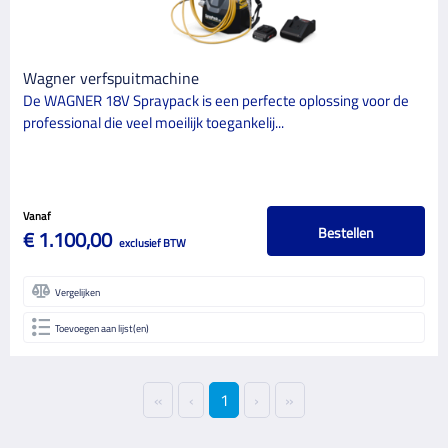
Wagner verfspuitmachine
De WAGNER 18V Spraypack is een perfecte oplossing voor de
professional die veel moeilijk toegankelij...
Vanaf
Bestellen
€ 1.100,00
exclusief BTW
Vergelijken
Toevoegen aan lijst(en)
«
‹
1
›
»