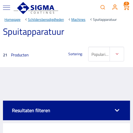
0
Homepage
Schildersbenodigdheden
Machines
Spuitapparatuur
Spuitapparatuur
Sortering:
Populariteit
Producten
21
Resultaten filteren
MERK