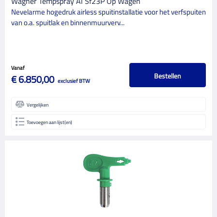
Wagner Tempspray Al Sf23P Op Wagen
Nevelarme hogedruk airless spuitinstallatie voor het verfspuiten
van o.a. spuitlak en binnenmuurverv...
Vanaf
Bestellen
€ 6.850,00
exclusief BTW
Vergelijken
Toevoegen aan lijst(en)