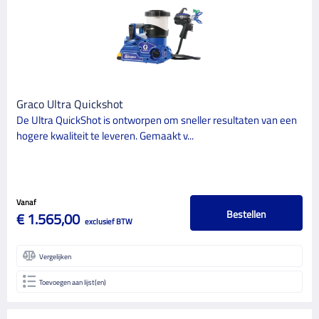
Deco North Paint Related
1
Graco
8
Wagner
13
Graco Ultra Quickshot
CATEGORIE
De Ultra QuickShot is ontworpen om sneller resultaten van een
22
hogere kwaliteit te leveren. Gemaakt v...
Schildersbenodigdheden
GLANSGRAAD
Vanaf
Bestellen
€ 1.565,00
exclusief BTW
Vergelijken
Toevoegen aan lijst(en)