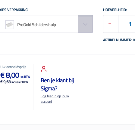
KIES VERPAKKING:
HOEVEELHEID:
ProGold Schildershulp
ARTIKELNUMMER: 
Uw eenheidsprijs
€ 8,00
ex BTW
Ben je klant bij
€ 9,68
inclusief BTW
Sigma?
Log hier in op jouw
account