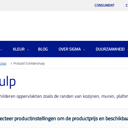
CONSUMENT
C
KLEUR
BLOG
OVER SIGMA
DUURZAAMHEID
schap
ProGold Schildershulp
ulp
hilderen oppervlakten zoals de randen van kozijnen, muren, plafon
ecteer productinstellingen om de productprijs en beschikbaa