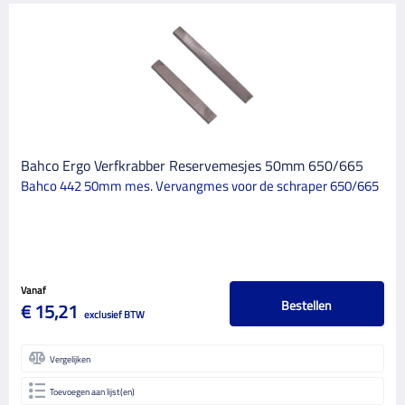
Binnen
1
Buiten
1
GLANSGRAAD
Bahco Ergo Verfkrabber Reservemesjes 50mm 650/665
Bahco 442 50mm mes. Vervangmes voor de schraper 650/665
Vanaf
Bestellen
€ 15,21
exclusief BTW
Vergelijken
Toevoegen aan lijst(en)