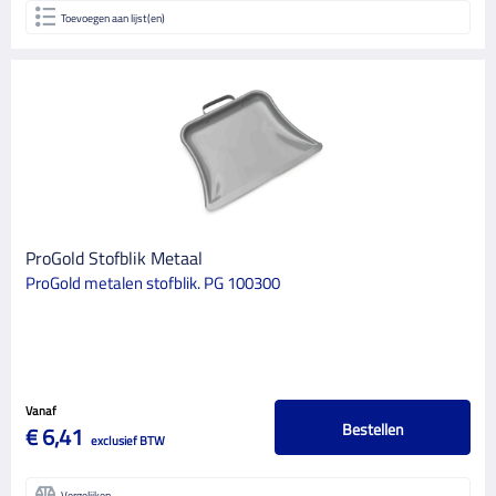
Toevoegen aan lijst(en)
ProGold Stofblik Metaal
ProGold metalen stofblik. PG 100300
Vanaf
Bestellen
€ 6,41
exclusief BTW
Vergelijken