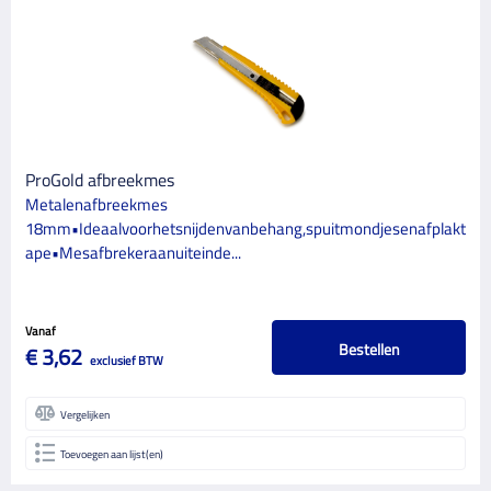
MERK
Bahco
6
Deco North Paint Related
1
Den Braven
1
Endstra
ProGold afbreekmes
2
Metalenafbreekmes
Hildering
1
18mm•Ideaalvoorhetsnijdenvanbehang,spuitmondjesenafplakt
ape•Mesafbrekeraanuiteinde...
Non Paint Sigma
1
ProGold
25
Vanaf
Spontex
1
Bestellen
€ 3,62
exclusief BTW
CATEGORIE
Vergelijken
38
Schildersbenodigdheden
Toevoegen aan lijst(en)
BINNEN/BUITEN