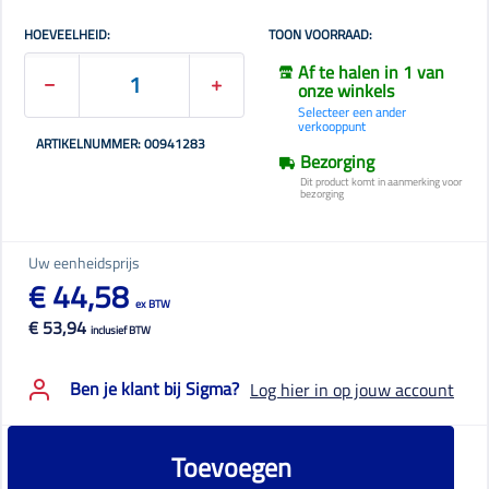
HOEVEELHEID:
TOON VOORRAAD:
Af te halen in 1 van
onze winkels
Selecteer een ander
verkooppunt
ARTIKELNUMMER: 00941283
Bezorging
Dit product komt in aanmerking voor
bezorging
Uw eenheidsprijs
€ 44,58
ex BTW
€ 53,94
inclusief BTW
Ben je klant bij Sigma?
Log hier in op jouw account
Toevoegen