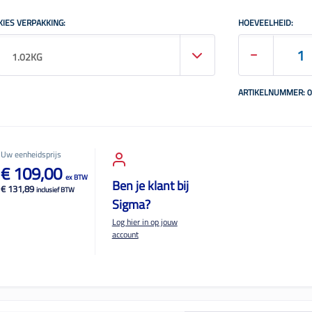
KIES VERPAKKING:
HOEVEELHEID:
1.02KG
ARTIKELNUMMER: 
Uw eenheidsprijs
€ 109,00
ex BTW
Ben je klant bij
€ 131,89
inclusief BTW
Sigma?
Log hier in op jouw
account