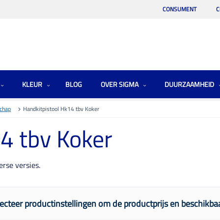
CONSUMENT
C
KLEUR
BLOG
OVER SIGMA
DUURZAAMHEID
schap
Handkitpistool Hk14 tbv Koker
4 tbv Koker
erse versies.
ecteer productinstellingen om de productprijs en beschikbaa