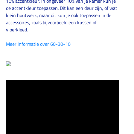
10% accentkleur: in ongeveer 10% van je kamer kun je
de accentkleur toepassen. Dit kan een deur zijn, of wat
klein houtwerk, maar dit kun je ook toepassen in de
accessoires, zoals bijvoorbeeld een kussen of
vloerkleed.
Meer informatie over 60-30-10