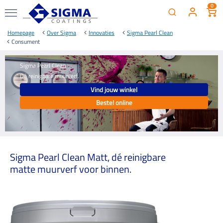
0
Homepage
Over Sigma
Innovaties
Sigma Pearl Clean
Consument
Sigma Pearl Clean
Dé reinigbare muurverf.
Vind jouw winkel
Bestel online
Sigma Pearl Clean Matt, dé reinigbare
matte muurverf voor binnen.