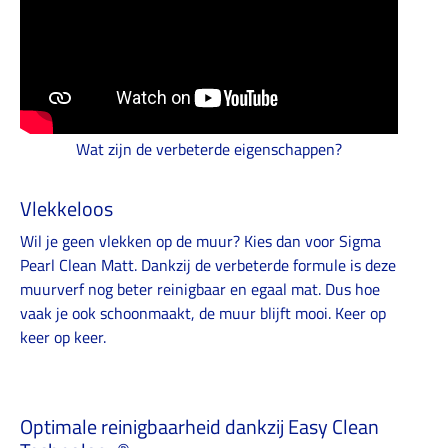
Wat zijn de verbeterde eigenschappen?
Vlekkeloos
Wil je geen vlekken op de muur? Kies dan voor Sigma
Pearl Clean Matt. Dankzij de verbeterde formule is deze
muurverf nog beter reinigbaar en egaal mat. Dus hoe
vaak je ook schoonmaakt, de muur blijft mooi. Keer op
keer op keer.
Optimale reinigbaarheid dankzij Easy Clean