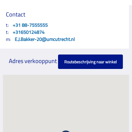
Contact
t:
+31 88-7555555
t:
+31650124874
m:
E.J.Bakker-20@umcutrecht.nl
Adres verkooppunt
Routebeschrijving naar winkel