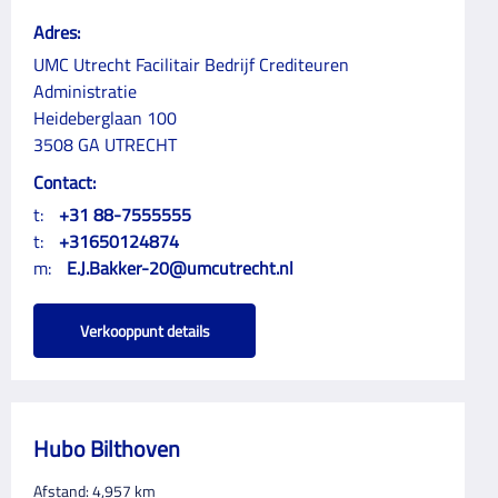
Adres:
UMC Utrecht Facilitair Bedrijf Crediteuren
Administratie
Heideberglaan 100
3508 GA UTRECHT
Contact:
t:
+31 88-7555555
t:
+31650124874
m:
E.J.Bakker-20@umcutrecht.nl
Verkooppunt details
Hubo Bilthoven
Afstand:
4,957
km