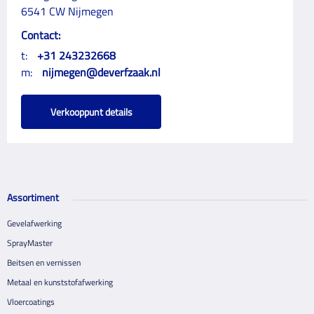
6541 CW Nijmegen
Contact:
t:
+31 243232668
m:
nijmegen@deverfzaak.nl
Verkooppunt details
Assortiment
Gevelafwerking
SprayMaster
Beitsen en vernissen
Metaal en kunststofafwerking
Vloercoatings