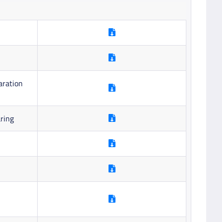
aration
aring