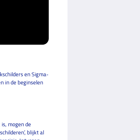
akschilders en Sigma-
n in de beginselen
 is, mogen de
childeren’, blijkt al