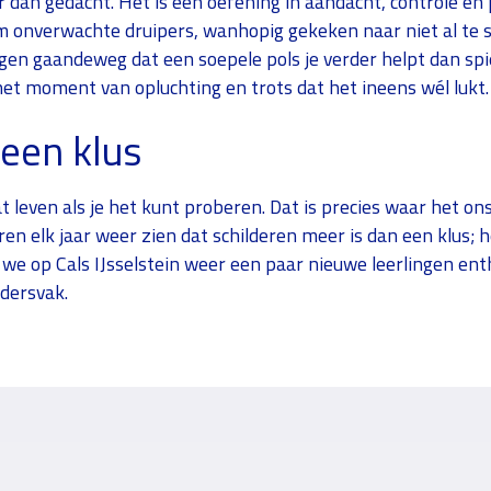
er dan gedacht. Het is een oefening in aandacht, controle en 
m onverwachte druipers, wanhopig gekeken naar niet al te 
gen gaandeweg dat een soepele pols je verder helpt dan spi
 het moment van opluchting en trots dat het ineens wél luk
een klus
t leven als je het kunt proberen. Dat is precies waar het on
en elk jaar weer zien dat schilderen meer is dan een klus; 
we op Cals IJsselstein weer een paar nieuwe leerlingen en
dersvak.