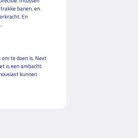
precisie. Intussen
strakke banen, en
erkracht. En
t…
s om te doen is. Next
het is een ambacht.
thousiast kunnen