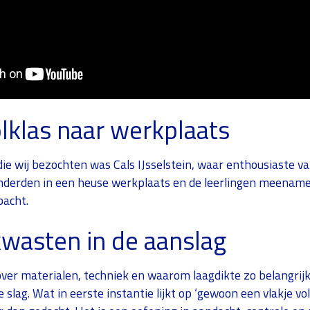
lklas naar werkplaats
die wij bezochten was Cals IJsselstein, waar enthousiaste v
anderden in een heuse werkplaats en de leerlingen meename
bacht.
wasten in de aanslag
over materialen, techniek en waarom laagdikte zo belangrijk
 slag. Wat in eerste instantie lijkt op ‘gewoon een vlakje vols