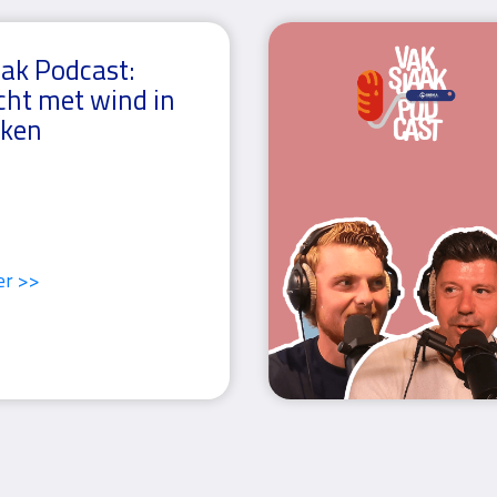
ak Podcast:
ht met wind in
eken
er >>