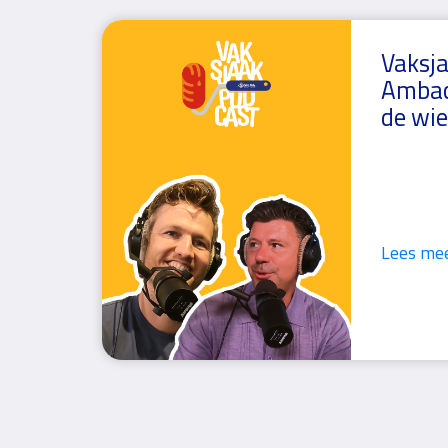
Vaksja
Ambac
de wi
Lees me