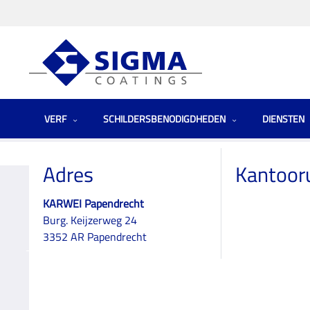
VERF
SCHILDERSBENODIGDHEDEN
DIENSTEN
Homepage
Winkels
Zuid-Holland
KARWEI Papendrecht
Adres
Kantoor
KARWEI Papendrecht
Burg. Keijzerweg 24
KARWEI
3352 AR Papendrecht
Papendrecht