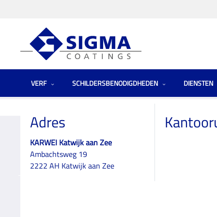
VERF
SCHILDERSBENODIGDHEDEN
DIENSTEN
Homepage
Winkels
Zuid-Holland
KARWEI Katwijk aan Zee
Adres
Kantoor
KARWEI Katwijk aan Zee
Ambachtsweg 19
KARWEI Katwijk
2222 AH Katwijk aan Zee
aan Zee