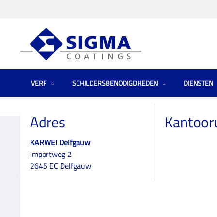
VERF
SCHILDERSBENODIGDHEDEN
DIENSTEN
Homepage
Winkels
Zuid-Holland
KARWEI Delfgauw
Adres
Kantoor
KARWEI Delfgauw
Importweg 2
KARWEI Delfgau
2645 EC Delfgauw