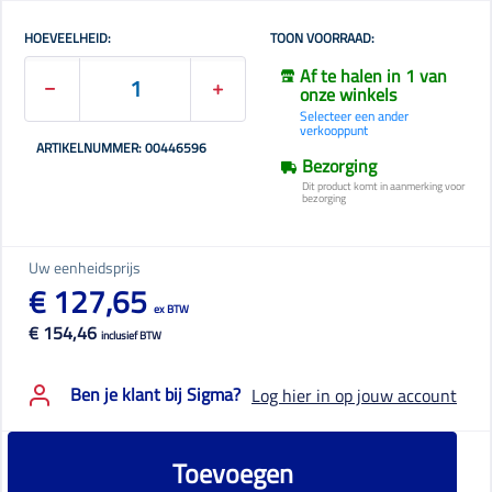
HOEVEELHEID:
TOON VOORRAAD:
Af te halen in 1 van
onze winkels
Selecteer een ander
verkooppunt
ARTIKELNUMMER: 00446596
Bezorging
Dit product komt in aanmerking voor
bezorging
Uw eenheidsprijs
€ 127,65
ex BTW
€ 154,46
inclusief BTW
Ben je klant bij Sigma?
Log hier in op jouw account
Toevoegen