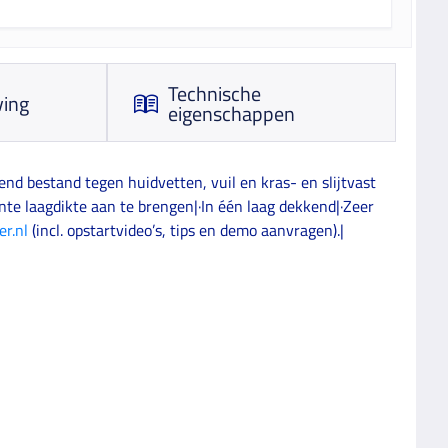
Technische
ving
eigenschappen
nd bestand tegen huidvetten, vuil en kras- en slijtvast
te laagdikte aan te brengen|·In één laag dekkend|·Zeer
r.nl
(incl. opstartvideo’s, tips en demo aanvragen).|