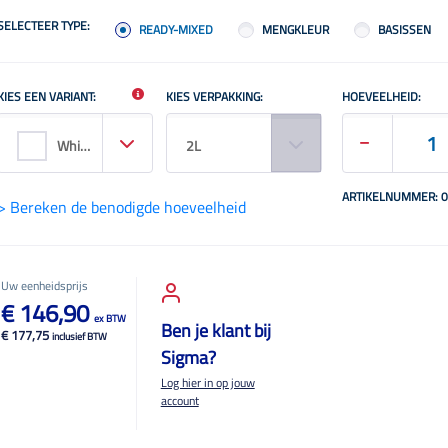
SELECTEER TYPE:
READY-MIXED
MENGKLEUR
BASISSEN
KIES EEN VARIANT:
KIES VERPAKKING:
HOEVEELHEID:
White / Base Wn
2L
ARTIKELNUMMER: 
> Bereken de benodigde hoeveelheid
Uw eenheidsprijs
€ 146,90
ex BTW
Ben je klant bij
€ 177,75
inclusief BTW
Sigma?
Log hier in op jouw
account