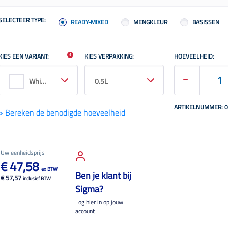
SELECTEER TYPE:
READY-MIXED
MENGKLEUR
BASISSEN
KIES EEN VARIANT:
KIES VERPAKKING:
HOEVEELHEID:
White / Base Wn
0.5L
ARTIKELNUMMER: 
> Bereken de benodigde hoeveelheid
Uw eenheidsprijs
€ 47,58
ex BTW
Ben je klant bij
€ 57,57
inclusief BTW
Sigma?
Log hier in op jouw
account