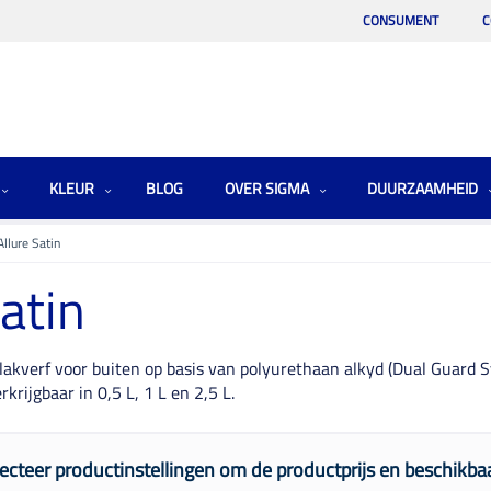
CONSUMENT
C
KLEUR
BLOG
OVER SIGMA
DUURZAAMHEID
llure Satin
atin
 lakverf voor buiten op basis van polyurethaan alkyd (Dual Guard 
krijgbaar in 0,5 L, 1 L en 2,5 L.
ecteer productinstellingen om de productprijs en beschikbaa