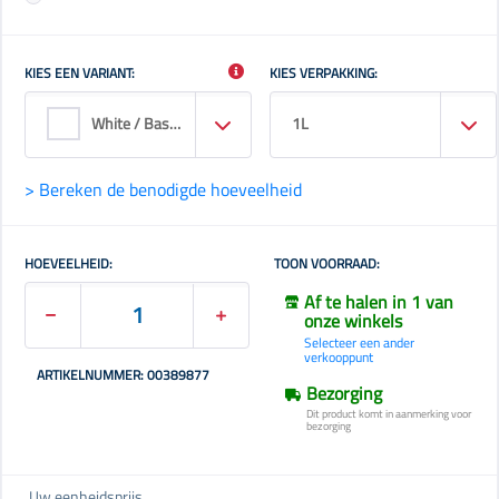
KIES EEN VARIANT:
KIES VERPAKKING:
White / Base Wn
1L
> Bereken de benodigde hoeveelheid
HOEVEELHEID:
TOON VOORRAAD:
Af te halen in 1 van
onze winkels
Selecteer een ander
verkooppunt
ARTIKELNUMMER: 00389877
Bezorging
Dit product komt in aanmerking voor
bezorging
Uw eenheidsprijs