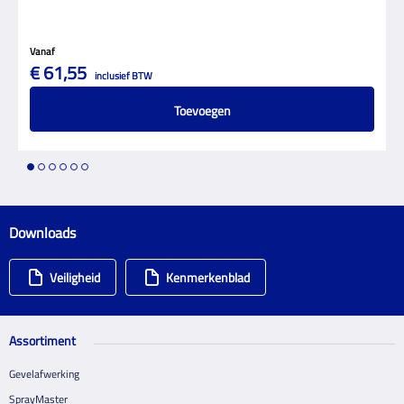
Vanaf
€ 61,55
inclusief BTW
Toevoegen
1
2
3
4
5
6
Downloads
Veiligheid
Kenmerkenblad
Assortiment
Gevelafwerking
SprayMaster