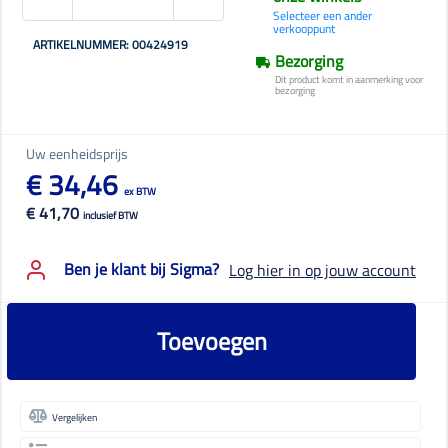
Selecteer een ander
verkooppunt
ARTIKELNUMMER: 00424919
Bezorging
Dit product komt in aanmerking voor
bezorging
Uw eenheidsprijs
€ 34,46
ex BTW
€ 41,70
inclusief BTW
Ben je klant bij Sigma?
Log hier in op jouw account
Toevoegen
Vergelijken