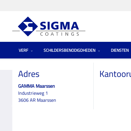
VERF
SCHILDERSBENODIGDHEDEN
DIENSTEN
Homepage
Winkels
Utrecht
GAMMA Maarssen
Adres
Kantoor
GAMMA Maarssen
Industrieweg 1
GAMMA Maarsse
3606 AR Maarssen