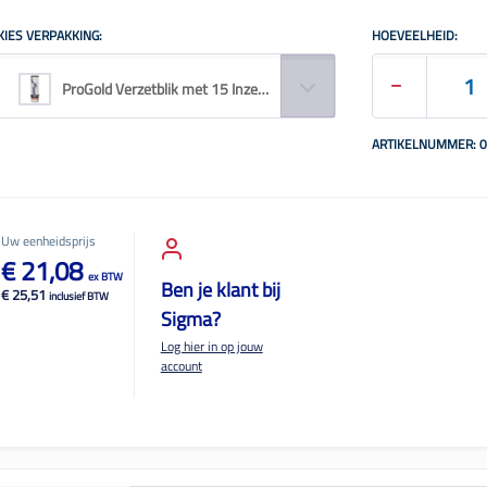
KIES VERPAKKING:
HOEVEELHEID:
ProGold Verzetblik met 15 Inzetvaatjes Set
ARTIKELNUMMER: 
Uw eenheidsprijs
€ 21,08
ex BTW
Ben je klant bij
€ 25,51
inclusief BTW
Sigma?
Log hier in op jouw
account