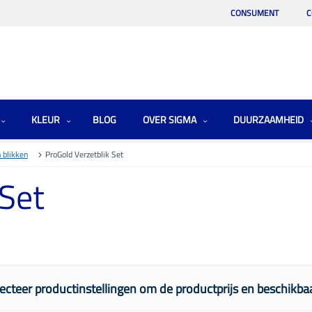
CONSUMENT
C
KLEUR
BLOG
OVER SIGMA
DUURZAAMHEID
 blikken
ProGold Verzetblik Set
 Set
ecteer productinstellingen om de productprijs en beschikbaa