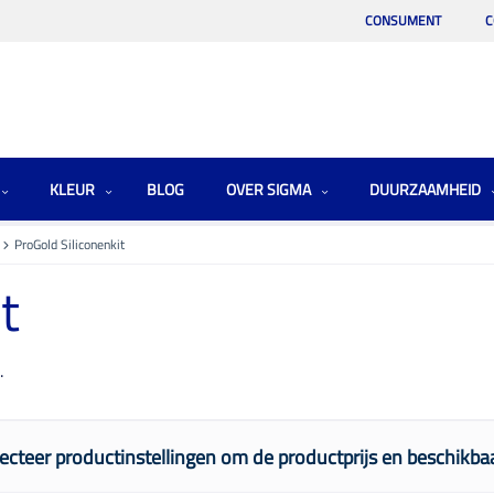
CONSUMENT
C
KLEUR
BLOG
OVER SIGMA
DUURZAAMHEID
ProGold Siliconenkit
t
.
ecteer productinstellingen om de productprijs en beschikbaa