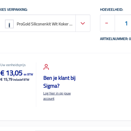
KIES VERPAKKING:
HOEVEELHEID:
ProGold Siliconenkit Wit Koker 310ML
ARTIKELNUMMER: 
Uw eenheidsprijs
€ 13,05
ex BTW
Ben je klant bij
€ 15,79
inclusief BTW
Sigma?
Log hier in op jouw
account