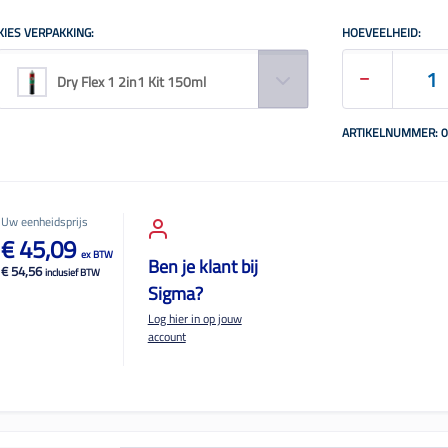
KIES VERPAKKING:
HOEVEELHEID:
Dry Flex 1 2in1 Kit 150ml
ARTIKELNUMMER: 
Uw eenheidsprijs
€ 45,09
ex BTW
Ben je klant bij
€ 54,56
inclusief BTW
Sigma?
Log hier in op jouw
account