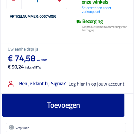
onze winkels
Selecteer een ander
verkooppunt
ARTIKELNUMMER: 00674056
Bezorging
Dit product komt in aanmerking voor
bezorging
Uw eenheidsprijs
€ 74,58
ex BTW
€ 90,24
inclusief BTW
Ben je klant bij Sigma?
Log hier in op jouw account
Toevoegen
Vergelijken