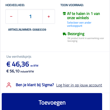
HOEVEELHEID:
TOON VOORRAAD:
Af te halen in 1 van
onze winkels
Selecteer een ander
verkooppunt
ARTIKELNUMMER: 00683339
Bezorging
Dit product komt in aanmerking voor
bezorging
Uw eenheidsprijs
€ 46,36
ex BTW
€ 56,10
inclusief BTW
Ben je klant bij Sigma?
Log hier in op jouw account
Toevoegen