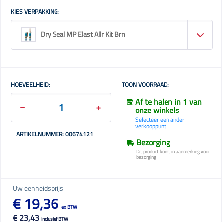
KIES VERPAKKING:
Dry Seal MP Elast Allr Kit Brn
HOEVEELHEID:
TOON VOORRAAD:
Af te halen in 1 van
onze winkels
Selecteer een ander
verkooppunt
ARTIKELNUMMER: 00674121
Bezorging
Dit product komt in aanmerking voor
bezorging
Uw eenheidsprijs
€ 19,36
ex BTW
€ 23,43
inclusief BTW