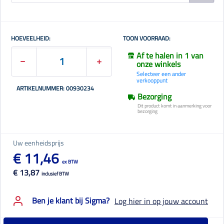
HOEVEELHEID:
TOON VOORRAAD:
Af te halen in 1 van
onze winkels
Selecteer een ander
verkooppunt
ARTIKELNUMMER: 00930234
Bezorging
Dit product komt in aanmerking voor
bezorging
Uw eenheidsprijs
€ 11,46
ex BTW
€ 13,87
inclusief BTW
Ben je klant bij Sigma?
Log hier in op jouw account