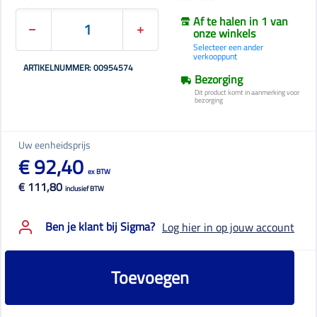
Af te halen in 1 van
onze winkels
Selecteer een ander
verkooppunt
ARTIKELNUMMER: 00954574
Bezorging
Dit product komt in aanmerking voor
bezorging
Uw eenheidsprijs
€ 92,40
ex BTW
€ 111,80
inclusief BTW
Ben je klant bij Sigma?
Log hier in op jouw account
Toevoegen