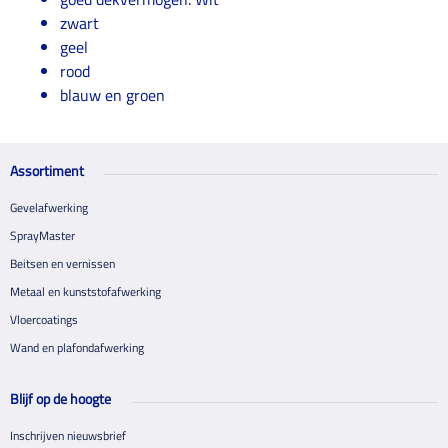
zwart
geel
rood
blauw en groen
Assortiment
Gevelafwerking
SprayMaster
Beitsen en vernissen
Metaal en kunststofafwerking
Vloercoatings
Wand en plafondafwerking
Blijf op de hoogte
Inschrijven nieuwsbrief